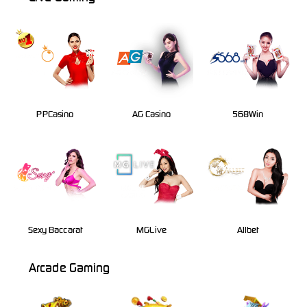
PPCasino
AG Casino
568Win
Sexy Baccarat
MGLive
Allbet
Arcade Gaming