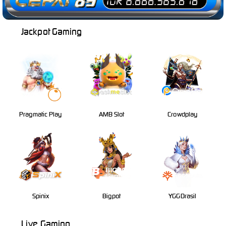
Jackpot Gaming
Pragmatic Play
AMB Slot
Crowdplay
Spinix
Bigpot
YGGDrasil
Live Gaming